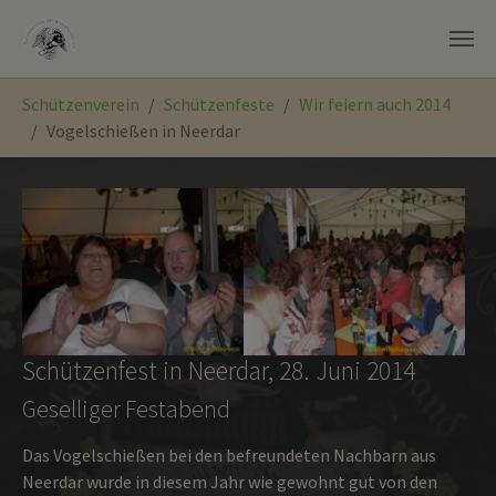
Zum Hauptinhalt springen
Sie sind hier:
Schützenverein
Schützenfeste
Wir feiern auch 2014
Vogelschießen in Neerdar
Schützenfest in Neerdar, 28. Juni 2014
Geselliger Festabend
Das Vogelschießen bei den befreundeten Nachbarn aus
Neerdar wurde in diesem Jahr wie gewohnt gut von den