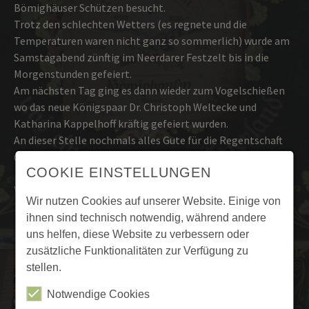
Bömighäuser Schützen besucht.
Trotz den schlechten Wetters (es regnete und die
Temperaturen waren nicht ganz so sommerlich) wurde am
Samstagabend zünftig im Neerdarer Festzelt bis in die
Morgenstunden gefeiert.
Am nächsten Tag ging es dann wieder zum Vogelschießen
wo das neue Königspaar Dr. Christoph Weltecke und
Katharina Kappelhoff kräftig gefeiert wurden.
An dieser Stelle nochmals alles Gute für die Regentschaft
und auf weiterhin gute Nachbarschaft. /Ück.
COOKIE EINSTELLUNGEN
weiter
nach Willingen....
Wir nutzen Cookies auf unserer Website. Einige von
ihnen sind technisch notwendig, während andere
uns helfen, diese Website zu verbessern oder
zusätzliche Funktionalitäten zur Verfügung zu
stellen.
Notwendige Cookies