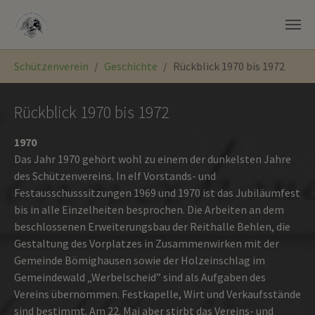
Zum Hauptinhalt springen
Sie sind hier:
Schützenverein
Geschichte
Rückblick 1970 bis 1972
Rückblick 1970 bis 1972
1970
Das Jahr 1970 gehört wohl zu einem der dunkelsten Jahre
des Schützenvereins. In elf Vorstands- und
Festausschusssitzungen 1969 und 1970 ist das Jubiläumfest
bis in alle Einzelheiten besprochen. Die Arbeiten an dem
beschlossenen Erweiterungsbau der Reithalle Behlen, die
Gestaltung des Vorplatzes in Zusammenwirken mit der
Gemeinde Bömighausen sowie der Holzeinschlag im
Gemeindewald „Werbel­scheid” sind als Aufgaben des
Vereins übernommen. Festkapelle, Wirt und Verkaufsstände
sind bestimmt. Am 22. Mai aber stirbt das Vereins- und