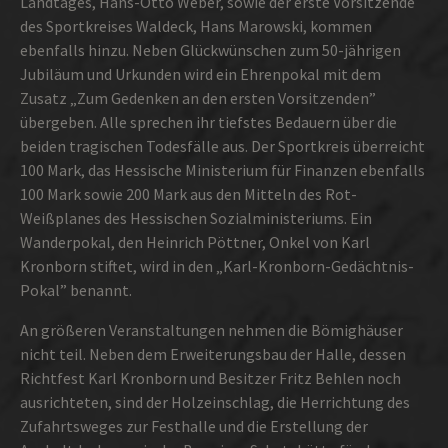
Landtages, Hans-Otto Weber, sowie der erste Vorsitzende
des Sportkreises Waldeck, Hans Marowski, kommen
ebenfalls hinzu. Neben Glückwünschen zum 50-jährigen
Jubiläum und Urkunden wird ein Ehrenpokal mit dem
Zusatz „Zum Gedenken an den ersten Vorsitzenden”
überge­ben. Alle sprechen ihr tiefstes Bedauern über die
beiden tragischen Todesfälle aus. Der Sportkreis überreicht
100 Mark, das Hessische Ministerium für Finanzen ebenfalls
100 Mark sowie 200 Mark aus den Mitteln des Rot-
Weißplanes des Hessischen Sozialministeriums. Ein
Wanderpokal, den Heinrich Pöttner, Onkel von Karl
Kronborn stiftet, wird in den „Karl-Kronborn-Gedächtnis-
Pokal” benannt.
An größeren Veranstaltungen nehmen die Bömig­häuser
nicht teil. Neben dem Erweiterungsbau der Halle, dessen
Richtfest Karl Kronborn und Besitzer Fritz Behlen noch
ausrichteten, sind der Holzeinschlag, die Herrichtung des
Zufahrtsweges zur Festhalle und die Erstellung der