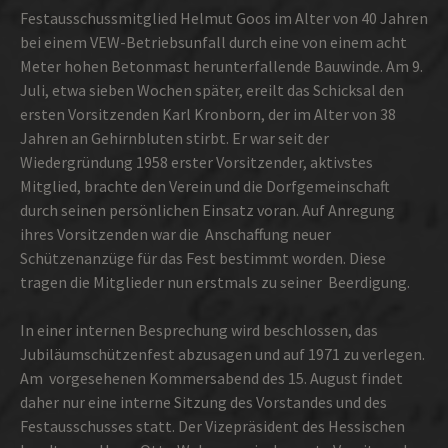
Festausschuss­mitglied Helmut Goos im Alter von 40 Jahren
bei einem VEW-Betriebsunfall durch eine von einem acht
Meter hohen Betonmast herunterfallende Bauwinde. Am 9.
Juli, etwa sieben Wochen später, ereilt das Schicksal den
ersten Vorsitzenden Karl Kronborn, der im Alter von 38
Jahren an Gehirnbluten stirbt. Er war seit der
Wiedergründung 1958 erster Vorsitzender, aktivstes
Mitglied, brachte den Verein und die Dorf­gemeinschaft
durch seinen persönlichen Einsatz voran. Auf Anregung
ihres Vorsitzenden war die Anschaffung neuer
Schützenanzüge für das Fest bestimmt wor­den. Diese
tragen die Mitglieder nun erstmals zu sei­ner Beerdigung.
In einer internen Besprechung wird beschlossen, das
Jubiläumschützenfest abzusagen und auf 1971 zu verlegen.
Am vorgesehenen Kommersabend des 15. August findet
daher nur eine interne Sitzung des Vorstandes und des
Festausschusses statt. Der Vize­präsident des Hessischen