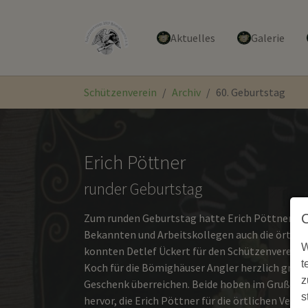
Aktuelles
Galerie
Zum Hauptinhalt springen
Sie sind hier:
Schützenverein
Archiv
60. Geburtstag
Erich Pöttner
runder Geburtstag
Zum runden Geburtstag hatte Erich Pöttner ne
Bekannten und Arbeitskollegen auch die örtlich
W
konnten Detlef Ückert für den Schützenverein
t
Koch für die Bömighäuser Angler herzlich gratul
z
Geschenk überreichen. Beide hoben im Grußwort 
s
hervor, die Erich Pöttner für die örtlichen Ver