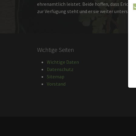
ehrenamtlich leistet. Beide hoffen, dass Erich d
zur Verfügung steht und er sie weiter unterstütz
Wichtige Seiten
Wichtige Daten
Datenschutz
Sitemap
Vorstand