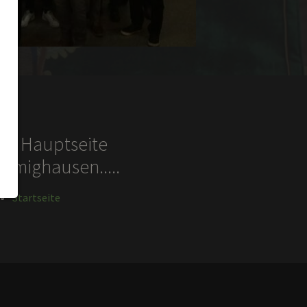
ur Hauptseite
ömighausen.....
Startseite