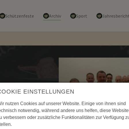
Schützenfeste
Archiv
Sport
Jahresberich
ben Verwandschaft,
COOKIE EINSTELLUNGEN
en Vereine eingeladen. So
ir nutzen Cookies auf unserer Website. Einige von ihnen sind
 1919 Bömighausen und Mario
echnisch notwendig, während andere uns helfen, diese Website
ieren und ein kleines
u verbessern oder zusätzliche Funktionalitäten zur Verfügung z
die vielen Aktivitäten
tellen.
eine in Bömighausen