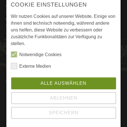
COOKIE EINSTELLUNGEN
dass sich die unsäglichen Kriege nicht wiederholen.
Den musikalische Rahmen der Feierstunde am Ehrenmal
Wir nutzen Cookies auf unserer Website. Einige von
übernahm auch in diesem Jahr wieder der Musikverein
ihnen sind technisch notwendig, während andere
Rhena, dem wir recht herzlichen Dank sagen. Den Kranz
uns helfen, diese Website zu verbessern oder
zum Gedenken an die Opfer von Gewalt und Kriegen legte
zusätzliche Funktionalitäten zur Verfügung zu
eine Abordnung des Schützenvereins am Ehrenmal nieder.
stellen.
Nach der Feierstunde trafen sich der Musikverein Rhena und
eine Vielzahl der Teilnehmer noch im Gastahus Ritter zum
Notwendige Cookies
aufwärmen. /Ück.
Externe Medien
Wichtige Seiten
ALLE AUSWÄHLEN
Wichtige Daten
ABLEHNEN
Datenschutz
Sitemap
SPEICHERN
Vorstand