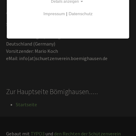
Details anzeigen
Anschrift
Impressum
|
Datenschutz
Schützenverein 1919 Bömighausen e.V.
D-34508 Willingen/ Bömighausen
Deutschland (Germany)
Vorsitzender: Mario Koch
eMail: info(at)schuetzenverein.boemighausen.de
Zur Hauptseite Bömighausen.....
Startseite
Gebaut mit
TYPO3
und
den Rechten der Schützenverein