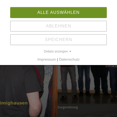
pistolenschützen auf den Schießstand. Der Sieger hieß Hermann 
ALLE AUSWÄHLEN
ABLEHNEN
SPEICHERN
Details anzeigen
Impressum
|
Datenschutz
Siegerehrung