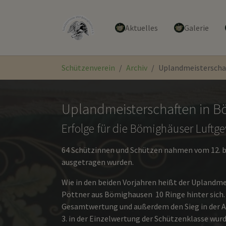
Aktuelles
Galerie
Zum Hauptinhalt springen
Sie sind hier:
Schützenverein
Archiv
Uplandmeisterscha
Uplandmeisterschaften in 
Erfolge für die Bömighäuser Luft
64 Schützinnen und Schützen nahmen vom 12. bis
ausgetragen wurden.
Wie in den beiden Vorjahren heißt der Uplandme
Pöttner aus Bömighausen 10 Ringe hinter sich. 
Gesamtwertung und außerdem den Sieg in der Al
3. in der Einzelwertung der Schützenklasse wur