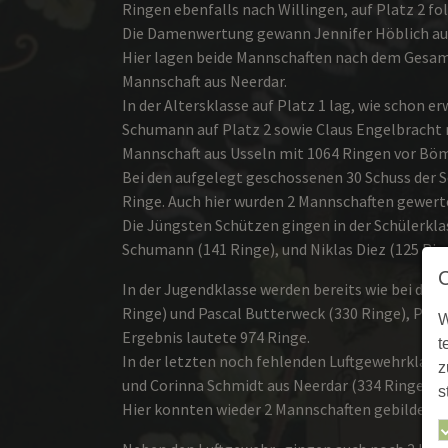
Ringen ebenfalls nach Willingen, auf Platz 2 fo
Die Damenwertung gewann Jennifer Höblich aus 
Hier lagen beide Mannschaften nach dem Gesamte
Mannschaft aus Neerdar.
In der Altersklasse auf Platz 1 lag, wie schon
Schumann auf Platz 2 sowie Claus Engelbracht m
Mannschaft aus Usseln mit 1064 Ringen vor Bö
Bei den aufgelegt geschossenen 30 Schuss der Se
Ringe. Auch hier wurden 2 Mannschaften gewerte
Die Jüngsten Schützen gingen in der Schülerklass
Schumann (141 Ringe), und Niklas Diez (125 Ri
In der Jugendklasse werden bereits wie bei den
Ringe) und Pascal Butterweck (330 Ringe), Platz
W
Ergebnis lautete 974 Ringe.
t
In der letzten noch fehlenden Luftgewehrklasse
z
und Corinna Schmidt aus Neerdar (334 Ringe).
s
Hier konnten wieder 2 Mannschaften gebildet we