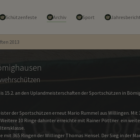
Schützenfeste
Archiv
Sport
Jahresberich
ften 2013
Bömighausen
gewehrschützen
 15.2. an den Uplandmeisterschaften der Sportschützen in Bömigh
ister der Sportschützen erneut Mario Rummel aus Willingen. Mit 3
Weitere 10 Ringe dahinter erreichte mit Rainer Pöttner ein weit
tersklasse.
de mit 365 Ringen der Willinger Thomas Hensel. Der Sieg in der M